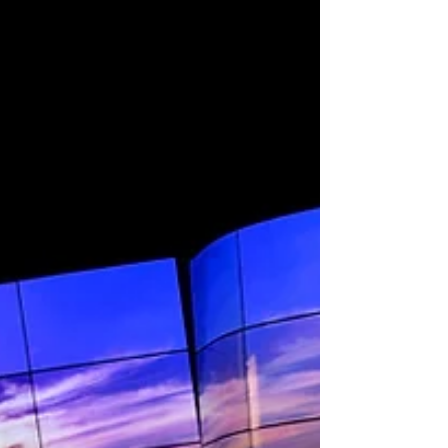
per evitare lo stress... 1)Scrivere una lista di cose da fare,
vi aiuterà a...